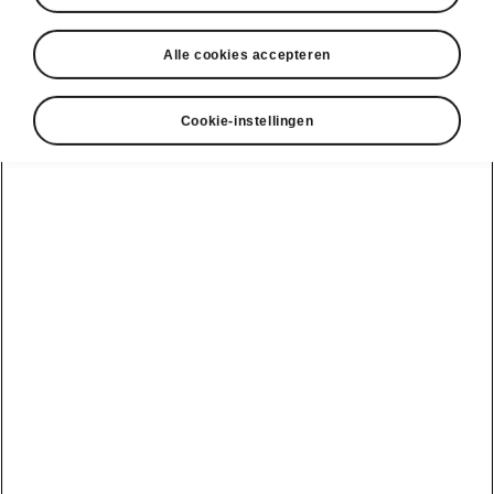
Alle cookies accepteren
Cookie-instellingen
Kies je Škoda
Enyaq Coupé
Enyaq Coupé
Rijbereik
Batterij
561 km
77 kWh
82 kWh
Je huidige gebruik
Jaarlijks aantal km