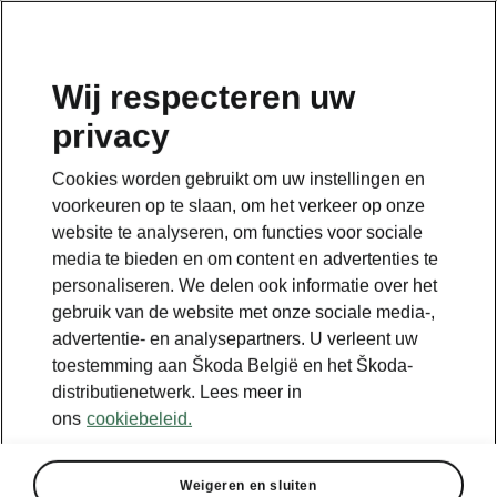
NL
Wij respecteren uw
privacy
Cookies worden gebruikt om uw instellingen en
voorkeuren op te slaan, om het verkeer op onze
website te analyseren, om functies voor sociale
media te bieden en om content en advertenties te
personaliseren. We delen ook informatie over het
gebruik van de website met onze sociale media-,
advertentie- en analysepartners. U verleent uw
toestemming aan Škoda België en het Škoda-
distributienetwerk. Lees meer in
Bereken besparingen op
ons
cookiebeleid.
je vervoer met iV
Weigeren en sluiten