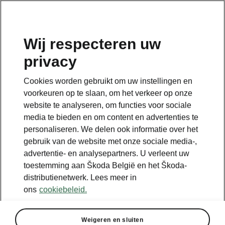
NL
Wij respecteren uw
privacy
Cookies worden gebruikt om uw instellingen en
voorkeuren op te slaan, om het verkeer op onze
website te analyseren, om functies voor sociale
media te bieden en om content en advertenties te
personaliseren. We delen ook informatie over het
gebruik van de website met onze sociale media-,
advertentie- en analysepartners. U verleent uw
toestemming aan Škoda België en het Škoda-
distributienetwerk. Lees meer in
Bereken besparingen op
ons
cookiebeleid.
je vervoer met iV
Weigeren en sluiten