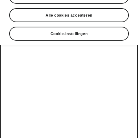
Alle cookies accepteren
Cookie-instellingen
Kies je Škoda
Enyaq Coupé
Enyaq Coupé
Rijbereik
Batterij
439 km
58 kWh
61 kWh
Je huidige gebruik
Jaarlijks aantal km