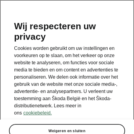
NL
Wij respecteren uw
Plan je reis hier
privacy
Cookies worden gebruikt om uw instellingen en
Legend
voorkeuren op te slaan, om het verkeer op onze
Powerpass stations
website te analyseren, om functies voor sociale
Selected partners
media te bieden en om content en advertenties te
personaliseren. We delen ook informatie over het
IONITY
gebruik van de website met onze sociale media-,
Standard stations
advertentie- en analysepartners. U verleent uw
toestemming aan Škoda België en het Škoda-
distributienetwerk. Lees meer in
ons
cookiebeleid.
Weigeren en sluiten