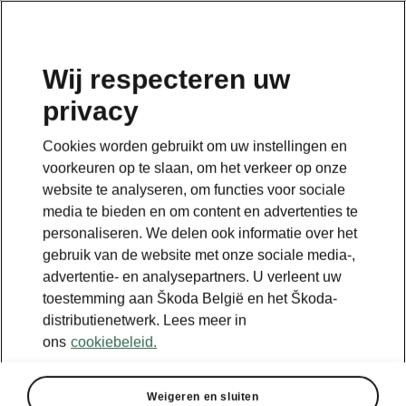
NL
Wij respecteren uw
Plan je reis hier
privacy
Cookies worden gebruikt om uw instellingen en
Legend
voorkeuren op te slaan, om het verkeer op onze
Powerpass stations
website te analyseren, om functies voor sociale
Selected partners
media te bieden en om content en advertenties te
personaliseren. We delen ook informatie over het
IONITY
gebruik van de website met onze sociale media-,
Standard stations
advertentie- en analysepartners. U verleent uw
toestemming aan Škoda België en het Škoda-
distributienetwerk. Lees meer in
ons
cookiebeleid.
Weigeren en sluiten